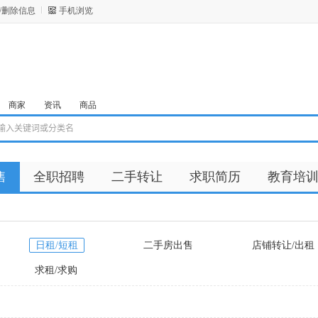
/删除信息
手机浏览
商家
资讯
商品
售
全职招聘
二手转让
求职简历
教育培
日租/短租
二手房出售
店铺转让/出租
求租/求购