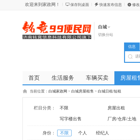
欢迎来到家政网！
保存到桌面
快速发布信息
修改
白城
切换分站
信息
首页
生活服务
车辆买卖
房屋租
商品
店铺
当前位置：
白城家政网
>
白城房屋租售
>
白城日租/短租
栏目分类：
不限
房屋出租
写字楼出售
厂房/仓库/土地
身份：
不限
个人
经纪人