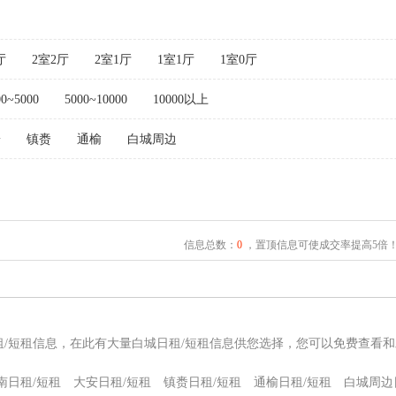
厅
2室2厅
2室1厅
1室1厅
1室0厅
00~5000
5000~10000
10000以上
安
镇赉
通榆
白城周边
信息总数：
0
，置顶信息可使成交率提高5倍
租/短租信息，在此有大量白城日租/短租信息供您选择，您可以免费查看和
南日租/短租
大安日租/短租
镇赉日租/短租
通榆日租/短租
白城周边