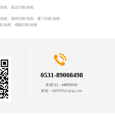
/短租
延边日租/短租
/短租
福州日租/短租
厦门日租/短租
租/短租
成都日租/短租
0531-89008498
客服QQ：
448958541
邮箱：
448958541@qq.com