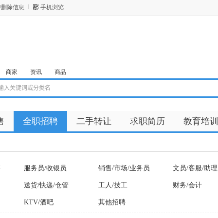
/删除信息
手机浏览
商家
资讯
商品
售
全职招聘
二手转让
求职简历
教育培
售
服务员/收银员
销售/市场/业务员
文员/客服/助理
送货/快递/仓管
工人/技工
财务/会计
KTV/酒吧
其他招聘