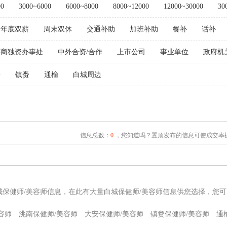
00
3000~6000
6000~8000
8000~12000
12000~30000
30
年底双薪
周末双休
交通补助
加班补助
餐补
话补
外商独资办事处
中外合资/合作
上市公司
事业单位
政府机
安
镇赉
通榆
白城周边
信息总数：
0
，您知道吗？置顶发布的信息可使成交率提
城保健师/美容师信息，在此有大量白城保健师/美容师信息供您选择，您
容师
洮南保健师/美容师
大安保健师/美容师
镇赉保健师/美容师
通