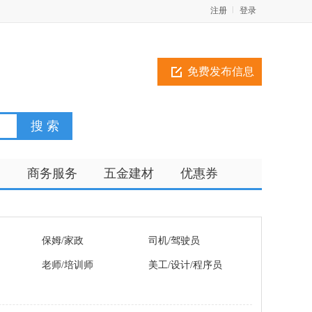
注册
登录
免费发布信息
训
商务服务
五金建材
优惠券
保姆/家政
司机/驾驶员
老师/培训师
美工/设计/程序员