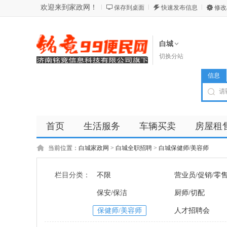
欢迎来到家政网！
保存到桌面
快速发布信息
修改
白城
切换分站
信息
首页
生活服务
车辆买卖
房屋租
商品
店铺
当前位置：
白城家政网
>
白城全职招聘
>
白城保健师/美容师
栏目分类：
不限
营业员/促销/零
保安/保洁
厨师/切配
保健师/美容师
人才招聘会