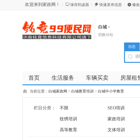
欢迎来到家政网！
保存到桌面
快速发布信息
修改
白城
切换分站
信息
首页
生活服务
车辆买卖
房屋租
商品
店铺
当前位置：
白城家政网
>
白城教育培训
>
白城中小学教育
栏目分类：
不限
SEO培训
纹绣培训
家政培训
高等教育
文体培训