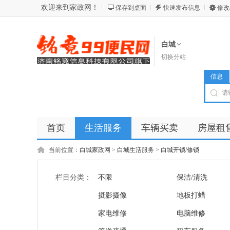
欢迎来到家政网！
保存到桌面
快速发布信息
修改
白城
切换分站
信息
首页
生活服务
车辆买卖
房屋租
商品
店铺
当前位置：
白城家政网
>
白城生活服务
>
白城开锁/修锁
栏目分类：
不限
保洁/清洗
摄影摄像
地板打蜡
家电维修
电脑维修