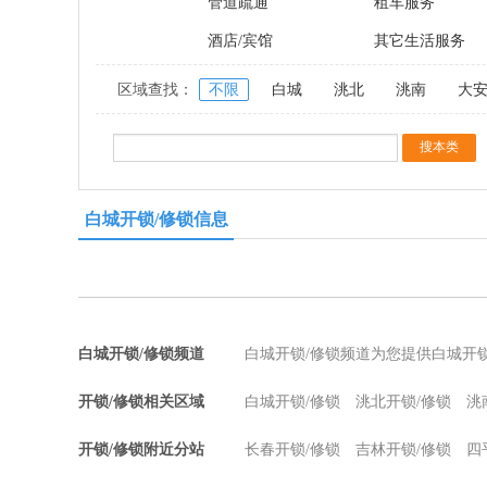
管道疏通
租车服务
酒店/宾馆
其它生活服务
区域查找：
不限
白城
洮北
洮南
大
白城开锁/修锁信息
白城开锁/修锁频道
白城开锁/修锁频道为您提供白城开
开锁/修锁相关区域
白城开锁/修锁
洮北开锁/修锁
洮
开锁/修锁附近分站
长春开锁/修锁
吉林开锁/修锁
四