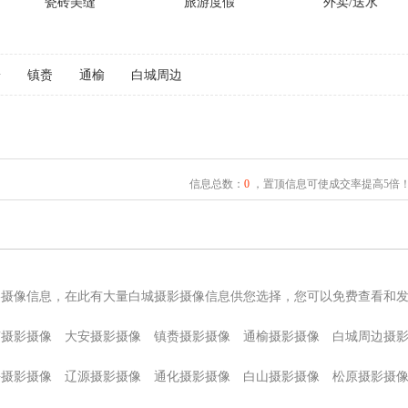
瓷砖美缝
旅游度假
外卖/送水
安
镇赉
通榆
白城周边
信息总数：
0
，置顶信息可使成交率提高5倍
影摄像信息，在此有大量白城摄影摄像信息供您选择，您可以免费查看和
南摄影摄像
大安摄影摄像
镇赉摄影摄像
通榆摄影摄像
白城周边摄
平摄影摄像
辽源摄影摄像
通化摄影摄像
白山摄影摄像
松原摄影摄