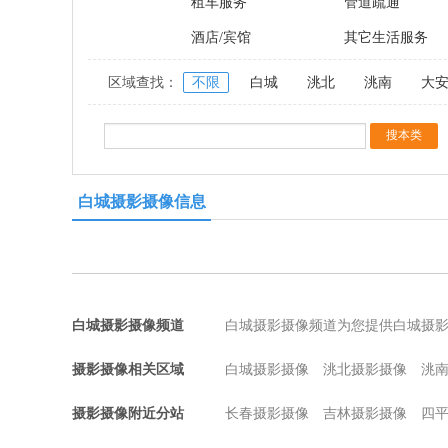
租车服务
管道疏通
酒店/宾馆
其它生活服务
区域查找：
不限
白城
洮北
洮南
大
白城摄影摄像信息
白城摄影摄像频道
白城摄影摄像频道为您提供白城摄
摄影摄像相关区域
白城摄影摄像
洮北摄影摄像
洮
摄影摄像附近分站
长春摄影摄像
吉林摄影摄像
四